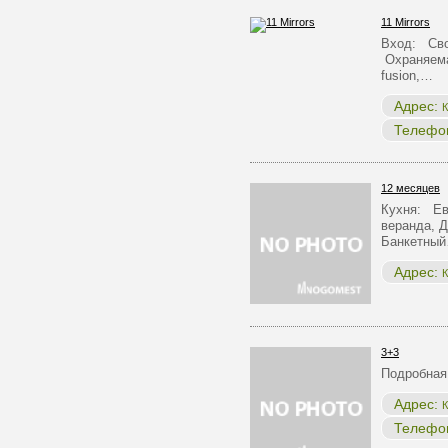
11 Mirrors
Вход: Сво
Охраняема
fusion,…
Адрес:
К
Телефо
12 месяцев
Кухня: Ев
веранда, Д
Банкетны
Адрес:
К
3+3
Подробная
Адрес:
К
Телефо