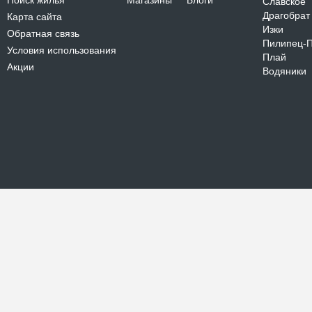
Поиск жилья
Магазины
Блоги
Славское
Драгобрат
Карта сайта
Изки
Обратная связь
Пилипец-
Условия использования
Плай
Акции
Водяники