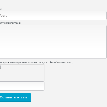
мя
кст комментария
оверочный код(нажмите на картинку, чтобы обновить текст)