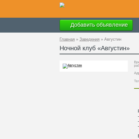
Добавить объявление
Главная
»
Заведения
»
Августин
Ночной клуб «
Августин
»
Вр
ра
Ад
Те
Ра
- 
- 
- 
В 