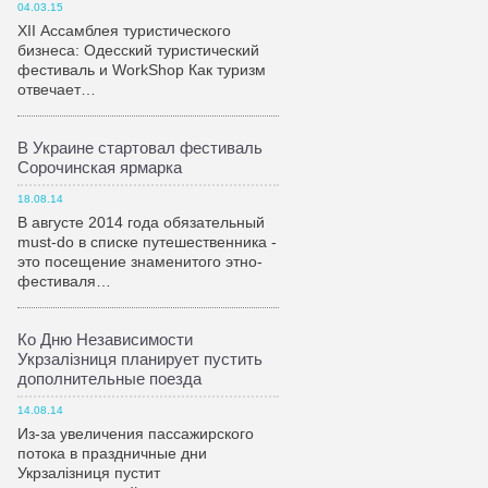
04.03.15
XII Ассамблея туристического
бизнеса: Одесский туристический
фестиваль и WorkShop Как туризм
отвечает…
В Украине стартовал фестиваль
Сорочинская ярмарка
18.08.14
В августе 2014 года обязательный
must-do в списке путешественника -
это посещение знаменитого этно-
фестиваля…
Ко Дню Независимости
Укрзалiзниця планирует пустить
дополнительные поезда
14.08.14
Из-за увеличения пассажирского
потока в праздничные дни
Укрзалiзниця пустит