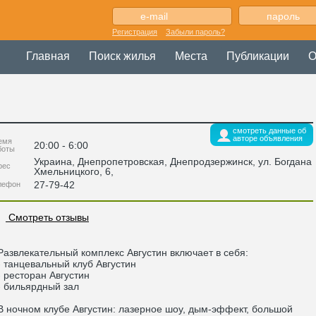
Регистрация
Забыли пароль?
Главная
Поиск жилья
Места
Публикации
О
смотреть данные об
авторе объявления
емя
20:00 - 6:00
боты
Украина
,
Днепропетровская
, Днепродзержинск,
ул. Богдана
рес
Хмельницкого, 6
,
27-79-42
лефон
Смотреть отзывы
звлекательный комплекс Августин включает в себя:
танцевальный клуб Августин
ресторан Августин
бильярдный зал
ночном клубе Августин: лазерное шоу, дым-эффект, большой