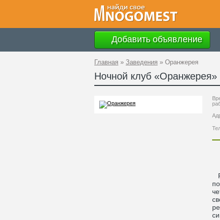
Добавить объявление
Главная
»
Заведения
»
Оранжерея
Ночной клуб «
Оранжерея
»
Вр
ра
Ад
Те
Ре
по
че
св
ре
си