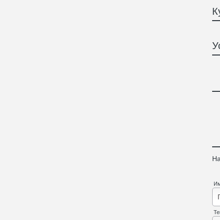
К
У
На
И
Те