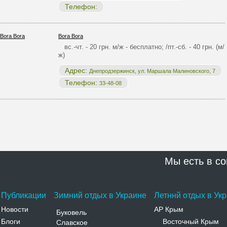
Телефон:
Bora Bora
вс.-чт. - 20 грн. м/ж - бесплатно; /пт.-сб. - 40 грн. (м/
ж)
Адрес:
Днепродзержинск, ул. Маршала Малиновского, 7
Телефон:
33-48-08
Мы есть в со
Публикации
Зимний отдых в Украине
Летннй отдых в Ук
Новости
АР Крым
Буковель
Блоги
Восточный Крым
Славское
-