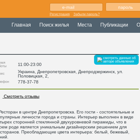
Регистрация
Забыли пароль?
Главная
Поиск жилья
Места
Публикации
О
смотреть данные об
авторе объявления
емя
11:00-23:00
боты
Украина
,
Днепропетровская
, Днепродзержинск,
ул.
рес
Половицкая, 2
,
778-37-78
лефон
Смотреть отзывы
сторан в центре Днепропетровска. Его гости - состоятельные и
пулярные личности города и страны. Интерьер выполнен в виде
тырех сторонней стеклянной двухуровневой пирамиды, что в
оем роде является уникальным дизайнерским решением для
сторанов. Преобладающие цвета интерьера: белый, бежевый,
ний.