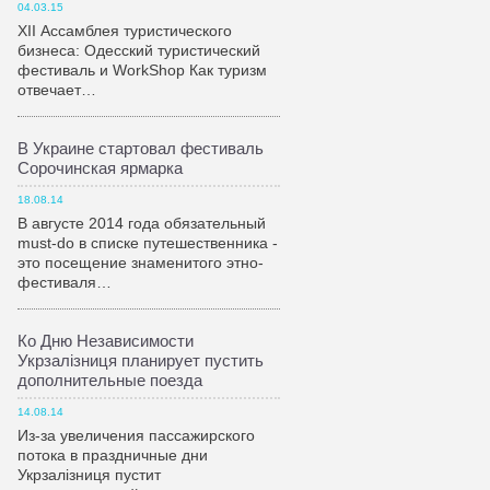
04.03.15
XII Ассамблея туристического
бизнеса: Одесский туристический
фестиваль и WorkShop Как туризм
отвечает…
В Украине стартовал фестиваль
Сорочинская ярмарка
18.08.14
В августе 2014 года обязательный
must-do в списке путешественника -
это посещение знаменитого этно-
фестиваля…
Ко Дню Независимости
Укрзалiзниця планирует пустить
дополнительные поезда
14.08.14
Из-за увеличения пассажирского
потока в праздничные дни
Укрзалiзниця пустит