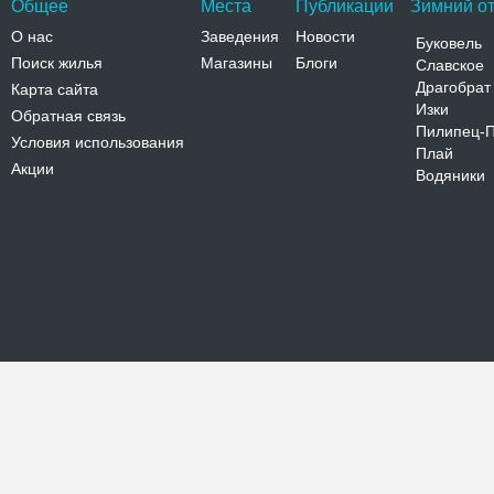
Общее
Места
Публикации
Зимний от
О нас
Заведения
Новости
Буковель
Поиск жилья
Магазины
Блоги
Славское
Драгобрат
Карта сайта
Изки
Обратная связь
Пилипец-
Условия использования
Плай
Акции
Водяники