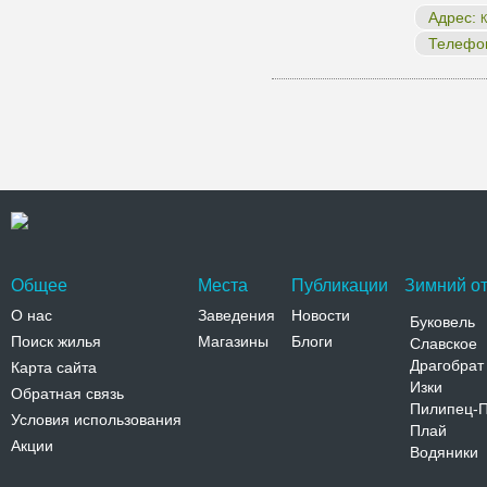
Адрес:
К
Телефо
Общее
Места
Публикации
Зимний от
О нас
Заведения
Новости
Буковель
Поиск жилья
Магазины
Блоги
Славское
Драгобрат
Карта сайта
Изки
Обратная связь
Пилипец-
Условия использования
Плай
Акции
Водяники