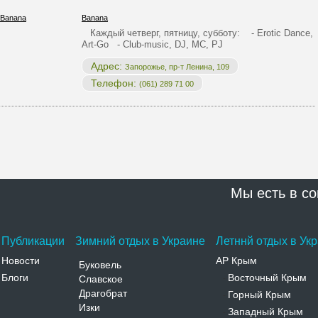
Banana
Каждый четверг, пятницу, субботу: - Erotic Dance,
Art-Go - Club-music, DJ, MC, PJ
Адрес:
Запорожье, пр-т Ленина, 109
Телефон:
(061) 289 71 00
Мы есть в со
Публикации
Зимний отдых в Украине
Летннй отдых в Ук
Новости
АР Крым
Буковель
Блоги
Восточный Крым
Славское
-
Драгобрат
Горный Крым
-
Изки
Западный Крым
-