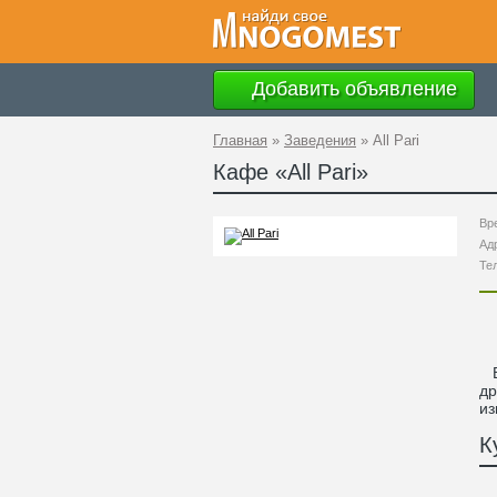
Добавить объявление
Главная
»
Заведения
»
All Pari
Кафе «
All Pari
»
Вр
Ад
Те
Ве
др
из
К