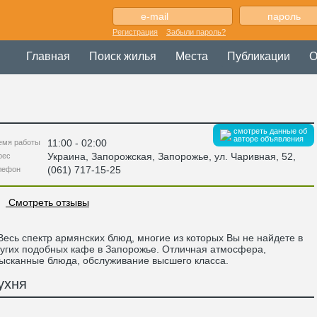
Регистрация
Забыли пароль?
Главная
Поиск жилья
Места
Публикации
О
смотреть данные об
авторе объявления
11:00 - 02:00
емя работы
Украина
,
Запорожская
, Запорожье,
ул. Чаривная, 52
,
рес
(061) 717-15-25
лефон
Смотреть отзывы
сь спектр армянских блюд, многие из которых Вы не найдете в
угих подобных кафе в Запорожье. Отличная атмосфера,
ысканные блюда, обслуживание высшего класса.
ухня