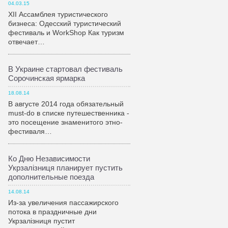
04.03.15
XII Ассамблея туристического
бизнеса: Одесский туристический
фестиваль и WorkShop Как туризм
отвечает…
В Украине стартовал фестиваль
Сорочинская ярмарка
18.08.14
В августе 2014 года обязательный
must-do в списке путешественника -
это посещение знаменитого этно-
фестиваля…
Ко Дню Независимости
Укрзалiзниця планирует пустить
дополнительные поезда
14.08.14
Из-за увеличения пассажирского
потока в праздничные дни
Укрзалiзниця пустит