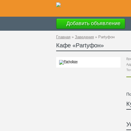
Добавить объявление
Главная
»
Заведения
»
Partyфон
Кафе «
Partyфон
»
Вр
Ад
Те
По
К
У