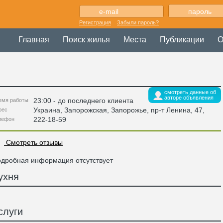
Регистрация
Забыли пароль?
Главная
Поиск жилья
Места
Публикации
О
смотреть данные об
авторе объявления
23:00 - до последнего клиента
емя работы
Украина
,
Запорожская
, Запорожье,
пр-т Ленина, 47
,
рес
222-18-59
лефон
Смотреть отзывы
дробная информация отсутствует
ухня
слуги