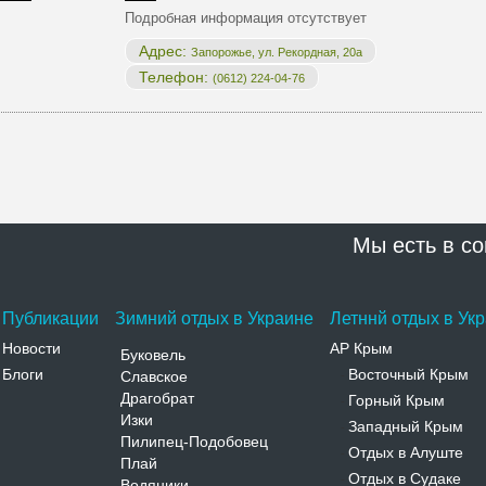
Подробная информация отсутствует
Адрес:
Запорожье, ул. Рекордная, 20а
Телефон:
(0612) 224-04-76
Мы есть в со
Публикации
Зимний отдых в Украине
Летннй отдых в Ук
Новости
АР Крым
Буковель
Блоги
Восточный Крым
Славское
-
Драгобрат
Горный Крым
-
Изки
Западный Крым
-
Пилипец-Подобовец
Отдых в Алуште
-
Плай
Отдых в Судаке
-
Водяники