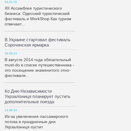
04.03.15
XII Ассамблея туристического
бизнеса: Одесский туристический
фестиваль и WorkShop Как туризм
отвечает…
В Украине стартовал фестиваль
Сорочинская ярмарка
18.08.14
В августе 2014 года обязательный
must-do в списке путешественника -
это посещение знаменитого этно-
фестиваля…
Ко Дню Независимости
Укрзалiзниця планирует пустить
дополнительные поезда
14.08.14
Из-за увеличения пассажирского
потока в праздничные дни
Укрзалiзниця пустит