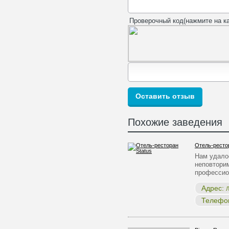
Проверочный код(нажмите на ка
Похожие заведения
Отель-рестор
Нам удало
неповтори
професси
Адрес:
Л
Телефо