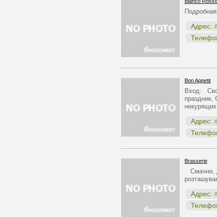
Bianco Rosso
Подробная
Адрес:
Л
Телефо
Bon Appetit
Вход: Сво
праздник, 
некурящих
Адрес:
Л
Телефо
Brasserie
Смачно, д
розташуван
Адрес:
Л
Телефо