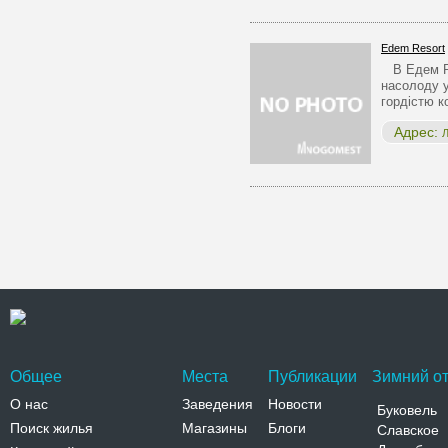
Edem Resort
В Едем Ре
насолоду 
гордістю 
Адрес:
Л
Общее
Места
Публикации
Зимний от
О нас
Заведения
Новости
Буковель
Поиск жилья
Магазины
Блоги
Славское