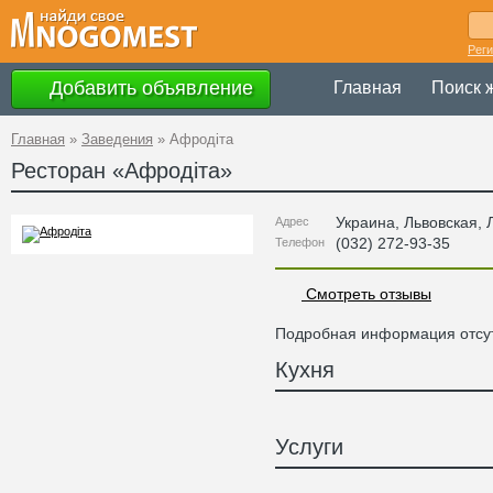
Рег
Добавить объявление
Главная
Поиск 
Главная
»
Заведения
»
Афродіта
Ресторан «
Афродіта
»
Украина
,
Львовская
, 
Адрес
(032) 272-93-35
Телефон
Смотреть отзывы
Подробная информация отсут
Кухня
Услуги