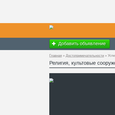
Добавить объявление
Главная
»
Достопримечательности
»
Успе
Религия, культовые сооруж
Ад
GP
Те
Са
Де
ра