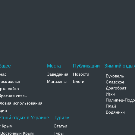
Церковь Иоанна Милостивого
Деревянная церковь святого Иоанна Милостивого
находится на старом кладбище в приселке Ямна на
окраине Яремчи…
Адрес:
ул. Свободы, 304 Ивано-Франковская, Яремче,
ул. Свободы, 304
Телефон:
бщее
Места
Публикации
Зимний отдых
нас
Заведения
Новости
Буковель
иск жилья
Магазины
Блоги
Славское
Драгобрат
рта сайта
Изки
ратная связь
Пилипец-Подо
ловия использования
Плай
ции
Водяники
етннй отдых в Украине
Туризм
Р Крым
Статьи
Восточный Крым
Туры
-