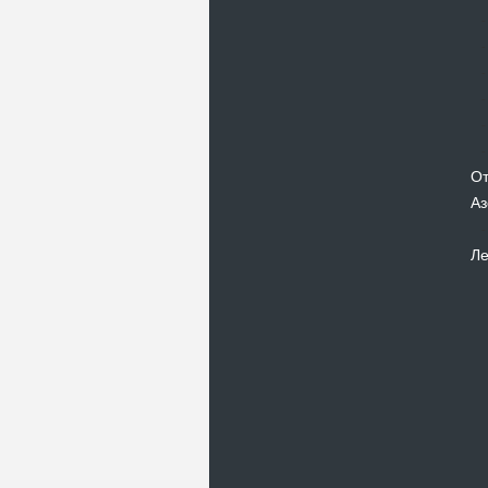
От
Аз
Ле
Новости
В Киевском музеи авиации