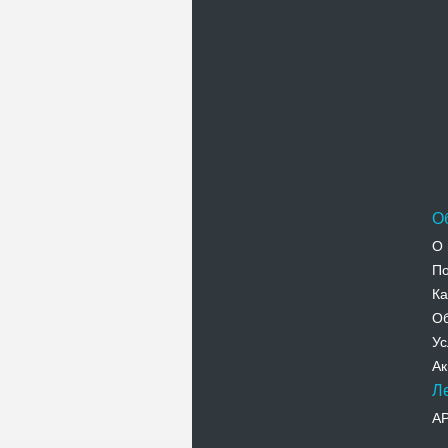
О
О 
По
Ка
Об
Ус
Ак
Л
А