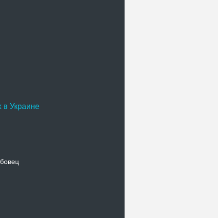
 в Украине
бовец