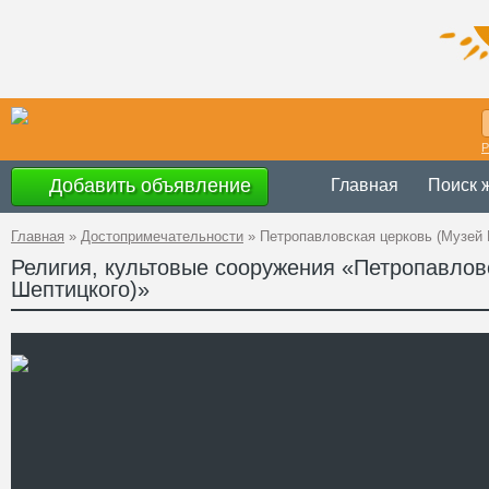
Р
Добавить объявление
Главная
Поиск 
Главная
»
Достопримечательности
»
Петропавловская церковь (Музей 
Религия, культовые сооружения «Петропавлов
Шептицкого)»
Украина
,
Ивано
Адрес
Каменка
GPS
48°28'48''N, 24°
Координаты
+38 (03434) 3-3
Телефон
Сайт
Смотреть отзывы