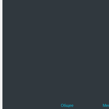
Телефо
Успенская
Деревянна
1884 года 
железнод
Адрес:
у
Ковпака, 2
Телефо
Церковь 
Деревянна
находится
окраине Я
Адрес:
у
ул. Свобо
Телефо
Общее
Ме