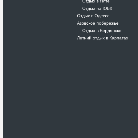
Отдых в Ялте
-
Отдых на ЮБК
-
Отдых в Одессе
Азовское побережье
Отдых в Бердянске
-
Летний отдых в Карпатах
Новости
В Киевском музеи авиации
пройдет развлекательно-
просветительский проект
Самальот Фест 3
17.05.16
Самальот Фест 3 в