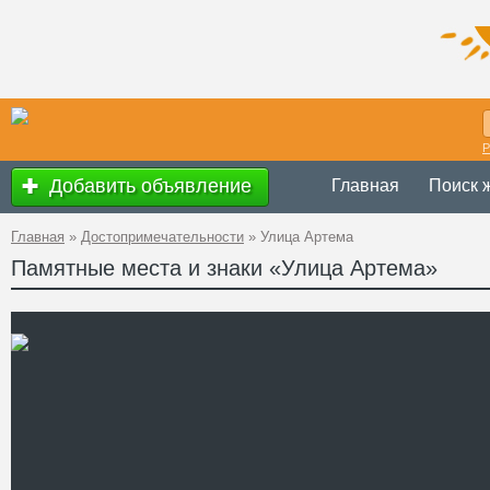
Р
Добавить объявление
Главная
Поиск 
Главная
»
Достопримечательности
»
Улица Артема
Памятные места и знаки «Улица Артема»
Украина
,
Доне
Адрес
48°0'57''N, 37°4
GPS Координаты
Телефон
Сайт
Смотреть отзывы
Улица Артема - главная у