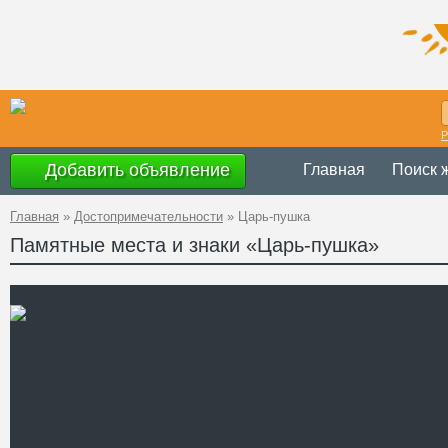
Р
Добавить объявление
Главная
Поиск 
Главная
»
Достопримечательности
»
Царь-пушка
Памятные места и знаки «Царь-пушка»
Украина
,
Доне
Адрес
48°0'59.3''N, 37
GPS Координаты
Телефон
Сайт
Смотреть отзывы
Точная копия знаменитой 