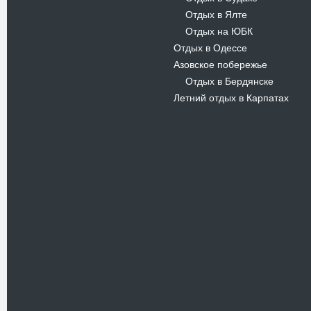
Отдых в Ялте
-
Отдых на ЮБК
-
Отдых в Одессе
Азовское побережье
Отдых в Бердянске
-
Летний отдых в Карпатах
Новости
В Киевском музеи авиации
пройдет развлекательно-
просветительский проект
Самальот Фест 3
17.05.16