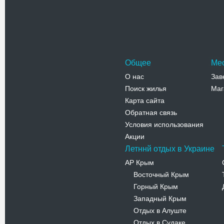
честь изве
государст
Адрес:
у
Телефо
Общее
Ме
О нас
Зав
Поиск жилья
Маг
Карта сайта
Обратная связь
Условия использования
Акции
Летннй отдых в Украине
АР Крым
Восточный Крым
-
Горный Крым
-
Западный Крым
-
Отдых в Алуште
-
Отдых в Судаке
-