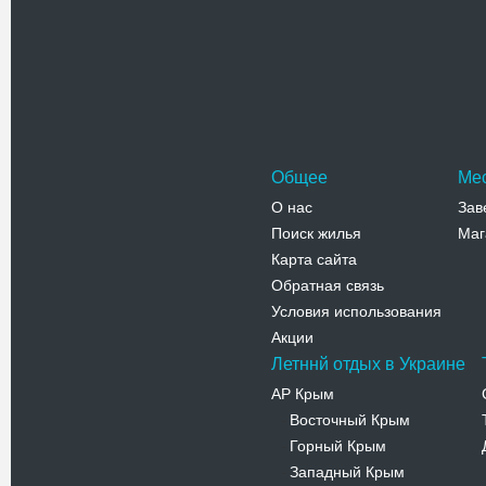
Знаменит
является
Одессы. 
Адрес:
у
ул.Привоз
Телефо
Общее
Ме
О нас
Зав
Поиск жилья
Маг
Карта сайта
Обратная связь
Условия использования
Акции
Летннй отдых в Украине
АР Крым
Восточный Крым
-
Горный Крым
-
Западный Крым
-