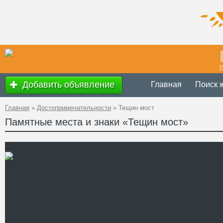
Р
Добавить объявление
Главная
Поиск 
Главная
»
Достопримечательности
»
Тещин мост
Памятные места и знаки «Тещин мост»
Украина
,
Одес
Адрес
46°29'25''N, 30
GPS Координаты
Телефон
Сайт
Смотреть отзывы
Тещин мост – это народно