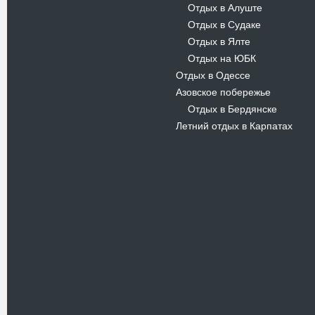
Отдых в Алуште
-
Отдых в Судаке
-
Отдых в Ялте
-
Отдых на ЮБК
-
Отдых в Одессе
Азовское побережье
Отдых в Бердянске
-
Летний отдых в Карпатах
Новости
В Киевском музеи авиации
пройдет развлекательно-
просветительский проект
Самальот Фест 3