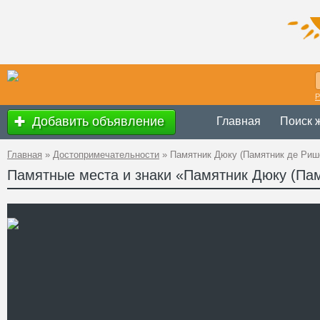
Р
Добавить объявление
Главная
Поиск 
Главная
»
Достопримечательности
»
Памятник Дюку (Памятник де Риш
Памятные места и знаки «Памятник Дюку (Па
Украина
,
Одес
Адрес
46°29'17''N, 30
GPS Координаты
Телефон
Сайт
Смотреть отзывы
Бронзовый памятник Арм