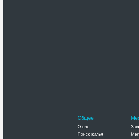
Рынок «П
Знамениты
одной из 
из старей
Адрес:
у
ул.Привоз
Телефо
Тещин мо
Тещин мос
моста, со
бульвар Ж
Адрес:
П
Приморски
Телефо
Общее
Ме
О нас
Зав
Поиск жилья
Маг