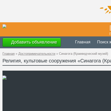
Р
Добавить объявление
Главная
Поиск 
Главная
»
Достопримечательности
»
Синагога (Краеведческий музей)
Религия, культовые сооружения «Синагога (Кр
Украина
,
Терно
Адрес
49°4'20.5''N, 26
GPS Координаты
+38 (03557) 2-
Телефон
Сайт
Смотреть отзывы
Гусятинский краеведчески