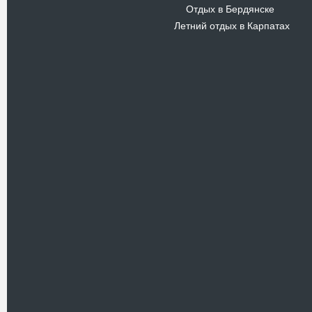
Отдых в Бердянске
-
Летний отдых в Карпатах
Новости
В Киевском музеи авиации
пройдет развлекательно-
просветительский проект
Самальот Фест 3
17.05.16
Самальот Фест 3 в
Государственном Музее Авиации.
“#Самальот_fest 3” – масштабный
развлекательно-
просветительский…