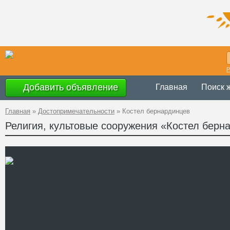
Р
Добавить объявление
Главная
Поиск 
Главная
»
Достопримечательности
»
Костел бернардинцев
Религия, культовые сооружения «Костел берн
Украина
,
Терно
Адрес
49°4'13''N, 26°1
GPS Координаты
+38 (03557) 2-
Телефон
http://www.husi
Сайт
Смотреть отзывы
Комплекс бернардинского