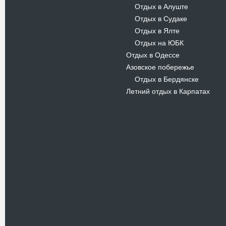
Отдых в Алуште
-
Отдых в Судаке
-
Отдых в Ялте
-
Отдых на ЮБК
-
Отдых в Одессе
Азовское побережье
Отдых в Бердянске
-
Летний отдых в Карпатах
Новости
В Киевском музеи авиации
пройдет развлекательно-
просветительский проект
Самальот Фест 3