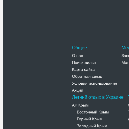
Церковь 
старой ча
ХVІ веке
Адрес:
у
Наливайко
Телефо
Общее
Ме
О нас
Зав
Поиск жилья
Маг
Карта сайта
Обратная связь
Условия использования
Акции
Летннй отдых в Украине
АР Крым
Восточный Крым
-
Горный Крым
-
Западный Крым
-