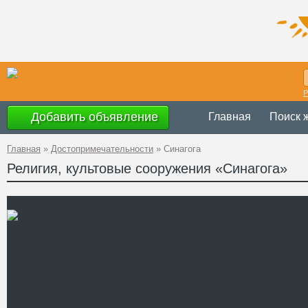
Р
Добавить объявление
Главная
Поиск 
Главная
»
Достопримечательности
»
Синагога
Религия, культовые сооружения «Синагога»
Украина
,
Тернопольс
Адрес
Телефон
Сайт
Смотреть отзывы
В конце XIX века в Залещ
культовых сооружений, а 