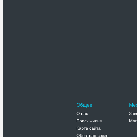
Приходско
в Залещик
Изначальн
Адрес:
у
ул. Гайвор
Телефо
Покровска
Покровска
части Зале
Изначальн
Адрес:
у
Залещики,
Телефо
Общее
Ме
О нас
Зав
Поиск жилья
Маг
Карта сайта
Обратная связь