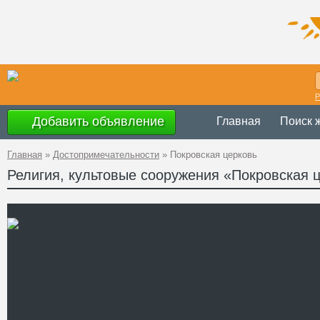
Р
Добавить объявление
Главная
Поиск 
Главная
»
Достопримечательности
»
Покровская церковь
Религия, культовые сооружения «Покровская 
Украина
,
Тернопо
Адрес
(ул. Шевченко)
GPS
48°38'22''N, 25°44
Координаты
Телефон
Сайт
Смотреть отзывы