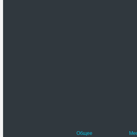
Похожие достоприме
Синагога
В конце XI
культовых
абсолютно
Адрес:
г
Залещики
Телефо
Костел св
Приходско
в Залещик
Изначальн
Адрес:
у
ул. Гайвор
Телефо
Общее
Ме