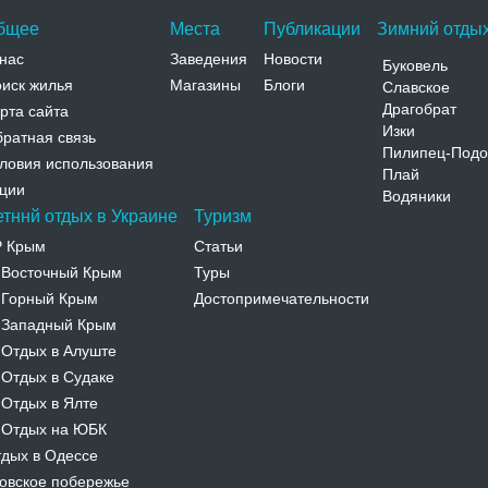
бщее
Места
Публикации
Зимний отдых
нас
Заведения
Новости
Буковель
иск жилья
Магазины
Блоги
Славское
Драгобрат
рта сайта
Изки
ратная связь
Пилипец-Подо
ловия использования
Плай
ции
Водяники
етннй отдых в Украине
Туризм
Р Крым
Статьи
Восточный Крым
Туры
-
Горный Крым
Достопримечательности
-
Западный Крым
-
Отдых в Алуште
-
Отдых в Судаке
-
Отдых в Ялте
-
Отдых на ЮБК
-
дых в Одессе
овское побережье