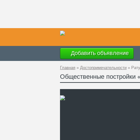
Добавить объявление
Главная
»
Достопримечательности
»
Рату
Общественные постройки «
Ад
GP
Ко
Те
Са