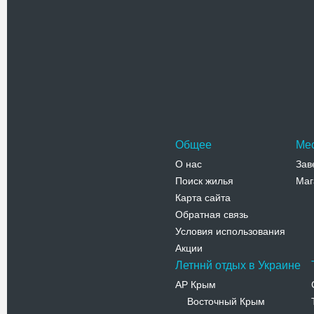
Окружной
Элегантн
бульваре 
корпусов
Адрес:
у
ул. Старий
Телефо
Общее
Ме
О нас
Зав
Поиск жилья
Маг
Карта сайта
Обратная связь
Условия использования
Акции
Летннй отдых в Украине
АР Крым
Восточный Крым
-