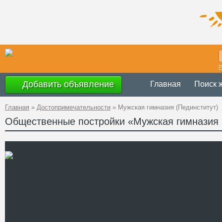
Р
Добавить объявление
Главная
Поиск 
Главная
»
Достопримечательности
»
Мужская гимназия (Пединститут)
Общественные постройки «Мужская гимназия 
Украина
,
Житом
Адрес
40
GPS
50°14'56''N, 28°
Координаты
+38 (0412) 37-2
Телефон
http://www.zu.ed
Сайт
Смотреть отзывы