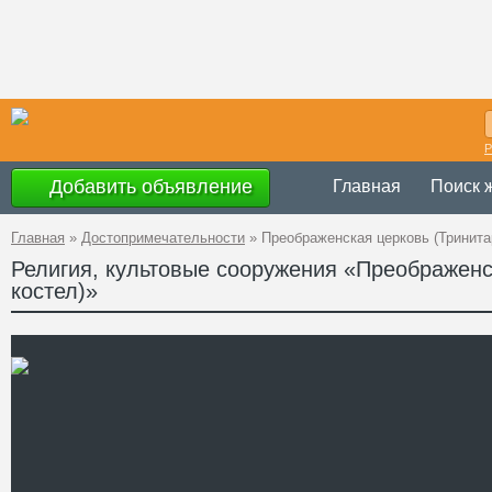
Р
Добавить объявление
Главная
Поиск 
Главная
»
Достопримечательности
»
Преображенская церковь (Тринита
Религия, культовые сооружения «Преображенс
костел)»
Украина
,
Львов
Адрес
49°50'37''N, 24°
GPS Координаты
Телефон
Сайт
Смотреть отзывы