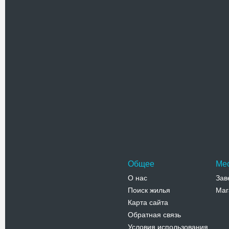
архитект
Адрес:
у
Армянская
Телефо
Бернарди
Комплекс
появился 
историю 
Адрес:
п
Соборная,
Телефо
Общее
Ме
О нас
Зав
Поиск жилья
Маг
Карта сайта
Обратная связь
Условия использования