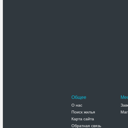
Открыта 
Адрес:
у
Франко, 1
Телефо
Костел 
(Дом орг
Костел с
1600-12 г
старого 
Адрес:
у
10
Телефо
Общее
Ме
О нас
Зав
Поиск жилья
Маг
Карта сайта
Обратная связь