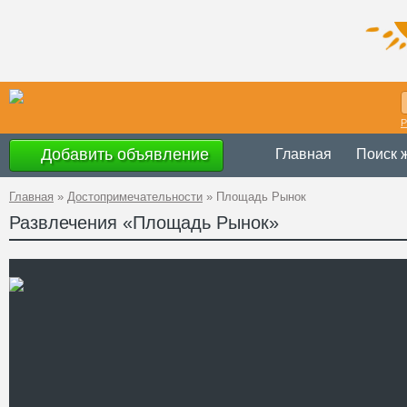
Р
Добавить объявление
Главная
Поиск 
Главная
»
Достопримечательности
»
Площадь Рынок
Развлечения «Площадь Рынок»
Украина
,
Львов
Адрес
49°50'32''N, 24°
GPS Координаты
+38 (032) 254-
Телефон
Сайт
Смотреть отзывы
Площадь Рынок является 