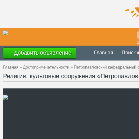
Р
Добавить объявление
Главная
Поиск 
Главная
»
Достопримечательности
»
Петропавловский кафедральный 
Религия, культовые сооружения «Петропавло
Украина
,
АР К
Адрес
44°56'59"N, 34
GPS Координаты
+38 (0652) 297
Телефон
http://cspp.prih
Сайт
Смотреть отзывы
Петропавловский собор в