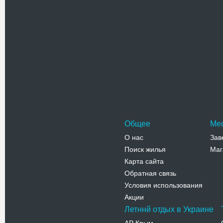
Телефо
Собор А
Собор Ал
из главн
сложилас
Адрес:
у
Симферопо
Телефо
Общее
Ме
О нас
Зав
Поиск жилья
Маг
Карта сайта
Обратная связь
Условия использования
Акции
Летннй отдых в Украине