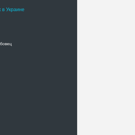
 в Украине
бовец