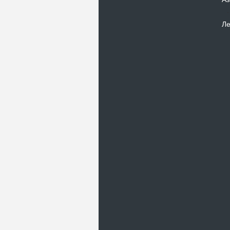
Ле
Новости
В Киевском музеи авиации
пройдет развлекательно-
просветительский проект
Самальот Фест 3
17.05.16
Самальот Фест 3 в
Государственном Музее Авиации.
“#Самальот_fest 3” – масштабный
развлекательно-
просветительский…