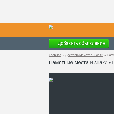
Добавить объявление
Главная
»
Достопримечательности
»
Пам
Памятные места и знаки «
Ад
GP
Ко
Те
Са