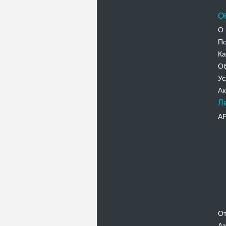
О
О 
По
Ка
Об
Ус
Ак
Л
А
От
Аз