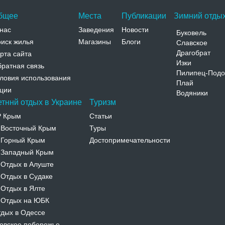
бщее
Места
Публикации
Зимний отдых
нас
Заведения
Новости
Буковель
иск жилья
Магазины
Блоги
Славское
Драгобрат
рта сайта
Изки
ратная связь
Пилипец-Подо
ловия использования
Плай
ции
Водяники
етннй отдых в Украине
Туризм
Р Крым
Статьи
Восточный Крым
Туры
-
Горный Крым
Достопримечательности
-
Западный Крым
-
Отдых в Алуште
-
Отдых в Судаке
-
Отдых в Ялте
-
Отдых на ЮБК
-
дых в Одессе
овское побережье