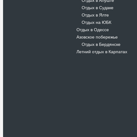
Отдых в Алуште
-
Отдых в Судаке
-
Отдых в Ялте
-
Отдых на ЮБК
-
Отдых в Одессе
Азовское побережье
Отдых в Бердянске
-
Летний отдых в Карпатах
Новости
В Киевском музеи авиации
пройдет развлекательно-
просветительский проект
Самальот Фест 3