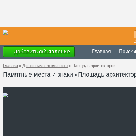
Р
Добавить объявление
Главная
Поиск 
Главная
»
Достопримечательности
»
Площадь архитекторов
Памятные места и знаки «Площадь архитекто
Украина
,
Харьк
Адрес
49°59'54''N, 36
GPS Координаты
Телефон
Сайт
Смотреть отзывы
Площадь Архитекторов – э