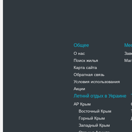
Центральн
Горького р
одним из
Адрес:
у
Телефо
Общее
Ме
О нас
Зав
Поиск жилья
Маг
Карта сайта
Обратная связь
Условия использования
Акции
Летннй отдых в Украине
АР Крым
Восточный Крым
-
Горный Крым
-
Западный Крым
-