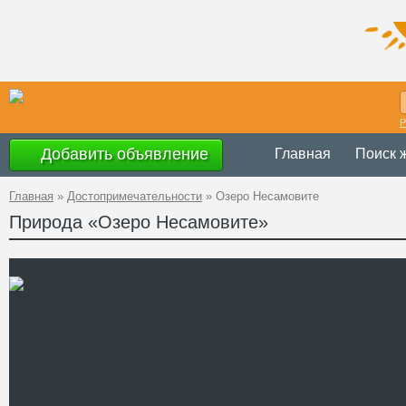
Р
Добавить объявление
Главная
Поиск 
Главная
»
Достопримечательности
»
Озеро Несамовите
Природа «Озеро Несамовите»
Украина
,
Ивано
Адрес
48°7'21''N, 24°3
GPS Координаты
Телефон
Сайт
Смотреть отзывы
Живописное высокогорное