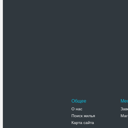
Похожие достоприме
Гора Гове
Самая высо
Говерла р
и Закарпа
Адрес:
у
Черногора
Телефо
Общее
Ме
О нас
Зав
Поиск жилья
Маг
Карта сайта