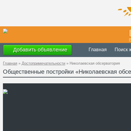
Р
Добавить объявление
Главная
Поиск 
Главная
»
Достопримечательности
»
Николаевская обсерватория
Общественные постройки «Николаевская обс
с понедельника по 
Время
работы
до 13.30), суббота
Украина
,
Николаев
Адрес
GPS
46°58'22''N, 31°58'
Координаты
+38 (80512) 47-70-
Телефон
www.nao.nikolaev.u
Сайт