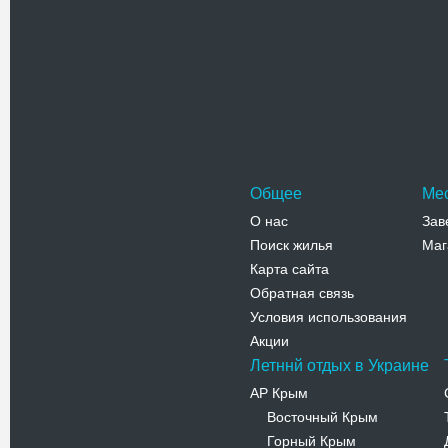
Офицерс
Здание О
XIX веке
Грейга (
Адрес:
у
ул. Артилл
Телефо
Общее
Ме
О нас
Зав
Поиск жилья
Маг
Карта сайта
Обратная связь
Условия использования
Акции
Летннй отдых в Украине
АР Крым
Восточный Крым
-
Горный Крым
-