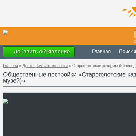
Р
Добавить объявление
Главная
Поиск 
Главная
»
Достопримечательности
»
Старофлотские казармы (Краевед
Общественные постройки «Старофлотские ка
музей)»
с 10.00 до 18.
Время работы
Украина
,
Никол
Адрес
46°58'19''N, 32°
GPS Координаты
+38 (0512) 47-
Телефон
Сайт
Смотреть отзывы