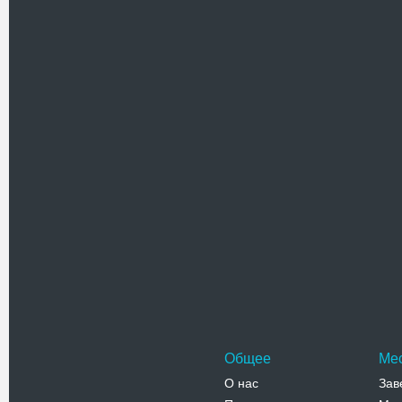
Николае
Николаев
старейши
основана 
Адрес:
у
ул. Обсер
Телефо
Офицерс
Здание О
XIX веке
Грейга (
Адрес:
у
ул. Артилл
Телефо
Общее
Ме
О нас
Зав