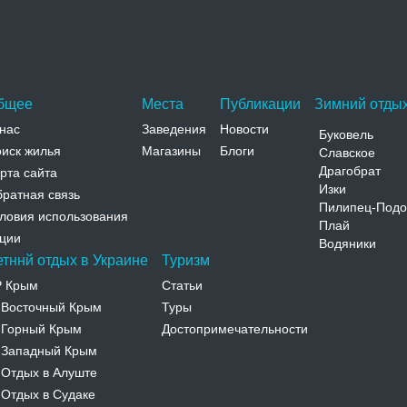
Адрес:
2-ой пер. Вишневского, 7 Винницкая, Винница, 2-
ой пер. Вишневского, 7
Телефон:
бщее
Места
Публикации
Зимний отдых
нас
Заведения
Новости
Буковель
иск жилья
Магазины
Блоги
Славское
Драгобрат
рта сайта
Изки
ратная связь
Пилипец-Подо
ловия использования
Плай
ции
Водяники
етннй отдых в Украине
Туризм
Р Крым
Статьи
Восточный Крым
Туры
-
Горный Крым
Достопримечательности
-
Западный Крым
-
Отдых в Алуште
-
Отдых в Судаке
-