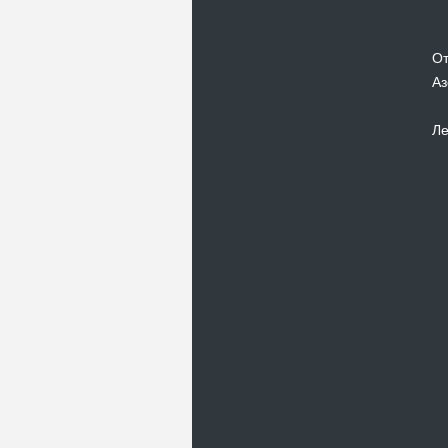
От
Аз
Ле
Новости
В Киевском музеи авиации
пройдет развлекательно-
просветительский проект
Самальот Фест 3
17.05.16
Самальот Фест 3 в