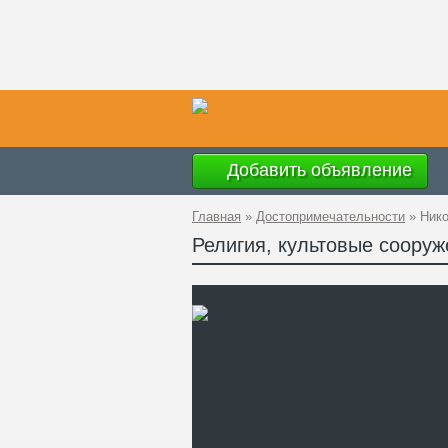
Добавить объявление
Главная
»
Достопримечательности
»
Нико
Религия, культовые соору
Ад
GP
Те
Са
Де
пр