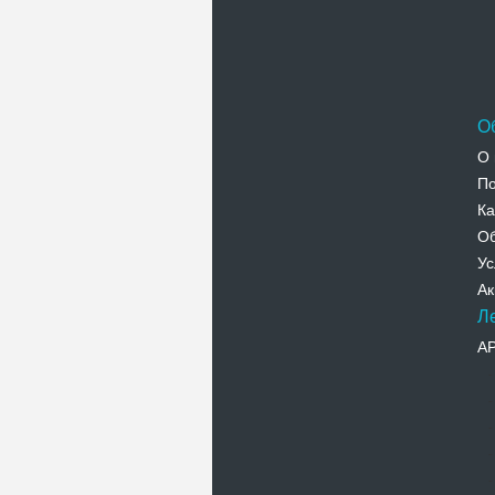
О
О 
По
Ка
Об
Ус
Ак
Л
А