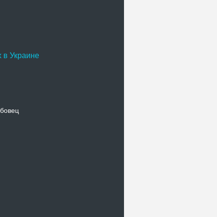
 в Украине
бовец