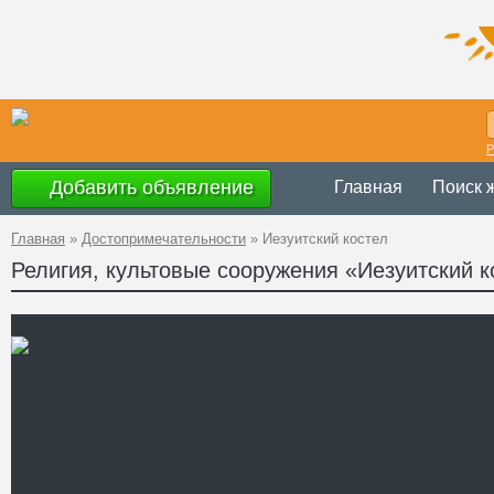
Р
Добавить объявление
Главная
Поиск 
Главная
»
Достопримечательности
»
Иезуитский костел
Религия, культовые сооружения «Иезуитский к
Украина
,
Винн
Адрес
49°13'59''N, 28
GPS Координаты
Телефон
Сайт
Смотреть отзывы
Иезуитский монастырь в В