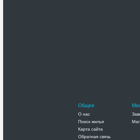
состав Н
Пирогова
Адрес:
2
ой пер. Ви
Телефо
Николае
Деревянн
располож
централь
Адрес:
у
Маяковско
Телефо
Общее
Ме
О нас
Зав
Поиск жилья
Маг
Карта сайта
Обратная связь