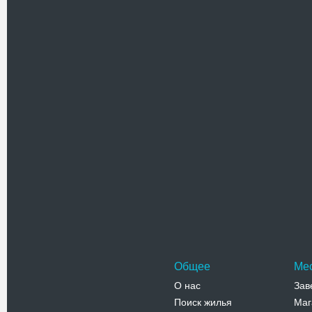
Похожие достоприме
Краеведч
Кременецк
здании бы
части гор
Адрес:
у
Шевченко,
Телефо
Общее
Ме
О нас
Зав
Поиск жилья
Маг