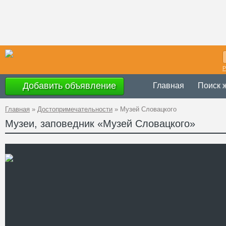
Р
Добавить объявление
Главная
Поиск 
Главная
»
Достопримечательности
»
Музей Словацкого
Музеи, заповедник «Музей Словацкого»
ежедневно с 9.00 
Время
работы
10.00 до 16.00
Украина
,
Тернопо
Адрес
16
GPS
50°5'43''N, 25°43'
Координаты
+38 (03546) 2-24
Телефон
Сайт