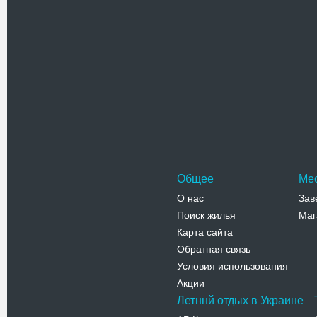
Телефо
Воздвиж
Деревянн
Господня
Кременца
Адрес:
у
Дубенская
Телефо
Общее
Ме
О нас
Зав
Поиск жилья
Маг
Карта сайта
Обратная связь
Условия использования
Акции
Летннй отдых в Украине