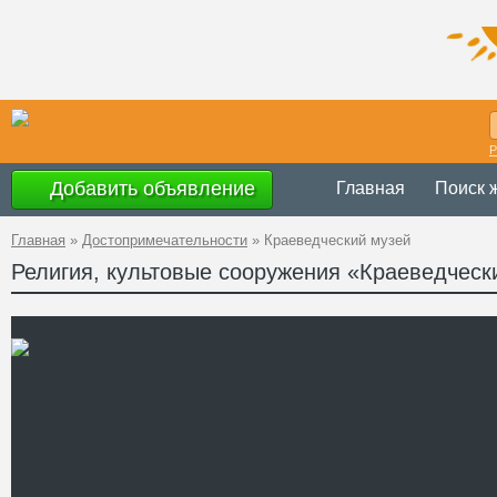
Р
Добавить объявление
Главная
Поиск 
Главная
»
Достопримечательности
»
Краеведческий музей
Религия, культовые сооружения «Краеведческ
Украина
,
Терно
Адрес
50°6'9''N, 25°43
GPS Координаты
+38 (03546) 2-
Телефон
Сайт
Смотреть отзывы
Кременецкий краеведческ