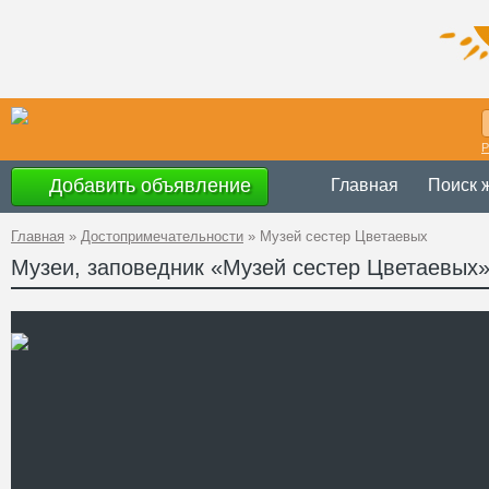
Р
Добавить объявление
Главная
Поиск 
Главная
»
Достопримечательности
»
Музей сестер Цветаевых
Музеи, заповедник «Музей сестер Цветаевых
с 10.00 до 18.00 бе
Время
работы
выходной день - п
Украина
,
АР Крым
Адрес
GPS
45°1'29''N, 35°23'7'
Координаты
+38 (06562) 2-15-1
Телефон
http://tsvetayevs.or
Сайт