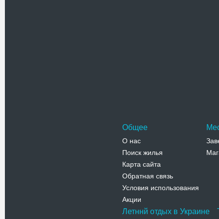
Феодосия,
Телефо
Музей др
Феодосийс
музей) - о
старейший
Адрес:
п
Феодосия, 
Телефо
Общее
Ме
О нас
Зав
Поиск жилья
Маг
Карта сайта
Обратная связь
Условия использования
Акции
Летннй отдых в Украине