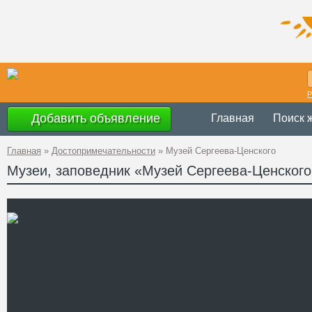
Р
Добавить объявление
Главная
Поиск 
Главная
»
Достопримечательности
»
Музей Сергеева-Ценского
Музеи, заповедник «Музей Сергеева-Ценского
с 9.00 до18.00,
Время работы
Украина
,
АР К
Адрес
44°39'42''N, 34°
GPS Координаты
+38 (06560) 3-
Телефон
Сайт
Смотреть отзывы