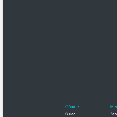
Музей п
Музей пр
государс
располож
Адрес:
у
ул.Партиз
Телефо
Литерат
Музей ру
располож
писатель
Адрес:
П
Крым, Алу
Телефо
Общее
Ме
О нас
Зав