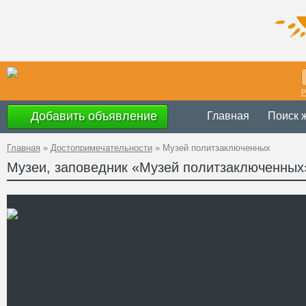
Р
Добавить объявление
Главная
Поиск 
Главная
»
Достопримечательности
»
Музей политзаключенных
Музеи, заповедник «Музей политзаключенных
Украина
,
Терно
Адрес
49°3'45''N, 25°2
GPS Координаты
+38 (03544) 2-
Телефон
http://www.gul
Сайт
Смотреть отзывы
Музей политзаключенных в