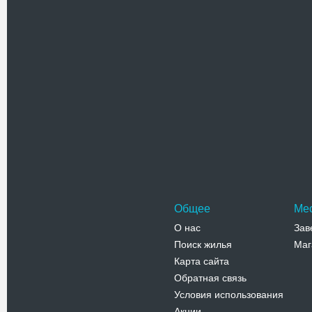
Похожие достоприме
Краеведч
Бучачский
центре гор
небольшо
Адрес:
у
Галицкая, 
Телефо
Общее
Ме
О нас
Зав
Поиск жилья
Маг
Карта сайта
Обратная связь
Условия использования
Акции