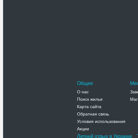
Телефо
Музей в
творчест
Обществе
вытынанк
Могилева
Адрес:
у
Подольский
Телефо
Общее
Ме
О нас
Зав
Поиск жилья
Маг
Карта сайта
Обратная связь
Условия использования
Акции
Летннй отдых в Украине