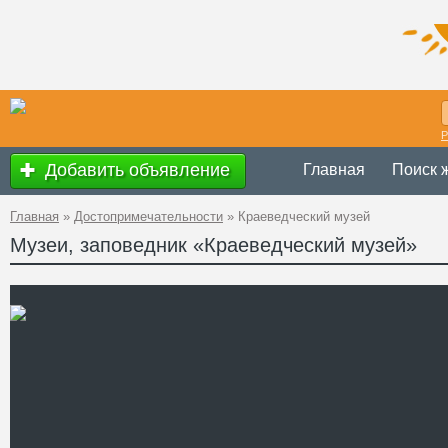
Р
Добавить объявление
Главная
Поиск 
Главная
»
Достопримечательности
»
Краеведческий музей
Музеи, заповедник «Краеведческий музей»
с 9.00 до 18.00, су
Время
работы
выходной – понед
Украина
,
Винницка
Адрес
Владимирская, 6
GPS
48°26'31''N, 27°47'4
Координаты
+38 (04337) 7-74-2
Телефон
Сайт