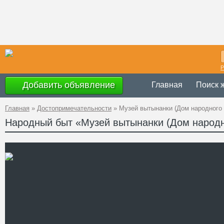
Р
Добавить объявление
Главная
Поиск 
Главная
»
Достопримечательности
»
Музей вытынанки (Дом народного 
Народный быт «Музей вытынанки (Дом народн
Время
с 10.00 до 18.00, 
работы
Украина
,
Винницка
Адрес
Гвардейская, 17/17
Телефон
Сайт
Смотреть отзывы