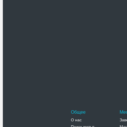
Похожие достоприме
Музей эт
Музей этно
Руденко р
«Дружба» 
Адрес:
у
Винницкая
(ул. Киевс
Телефо
Общее
Ме
О нас
Зав
Поиск жилья
Маг