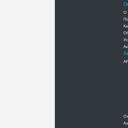
О
О 
По
Ка
Об
Ус
Ак
Л
А
От
Аз