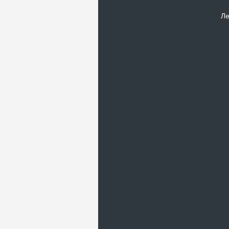
Ле
Новости
В Киевском музеи авиации
пройдет развлекательно-
просветительский проект
Самальот Фест 3
17.05.16
Самальот Фест 3 в
Государственном Музее Авиации.
“#Самальот_fest 3” – масштабный
развлекательно-
просветительский…