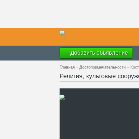
Добавить объявление
Главная
»
Достопримечательности
»
Кост
Религия, культовые сооруж
Ад
GP
Ко
Те
Са