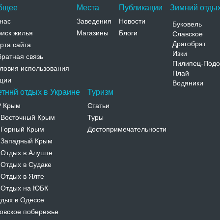
бщее
Места
Публикации
Зимний отдых
нас
Заведения
Новости
Буковель
иск жилья
Магазины
Блоги
Славское
Драгобрат
рта сайта
Изки
ратная связь
Пилипец-Подо
ловия использования
Плай
ции
Водяники
етннй отдых в Украине
Туризм
Р Крым
Статьи
Восточный Крым
Туры
-
Горный Крым
Достопримечательности
-
Западный Крым
-
Отдых в Алуште
-
Отдых в Судаке
-
Отдых в Ялте
-
Отдых на ЮБК
-
дых в Одессе
овское побережье