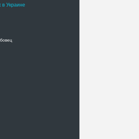
 в Украине
бовец