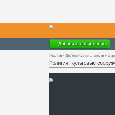
Добавить объявление
Главная
»
Достопримечательности
»
Церк
Религия, культовые соору
Ад
GP
Те
Са
По
ча