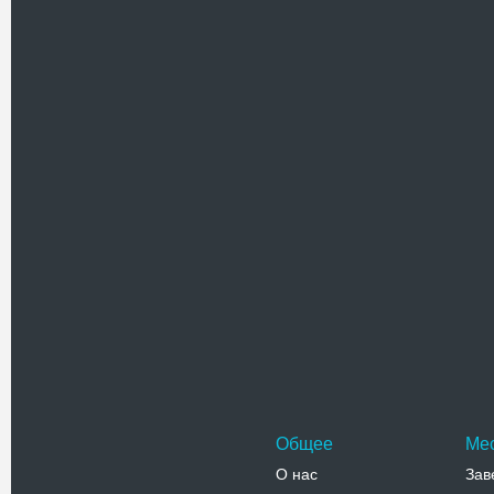
Преобра
Кафедрал
Христово
крупнейш
Адрес:
у
Коломыя, 
Телефо
Церковь
Греко-кат
Архистра
централь
построе
Адрес:
у
Коломыя, у
Телефо
Общее
Ме
О нас
Зав