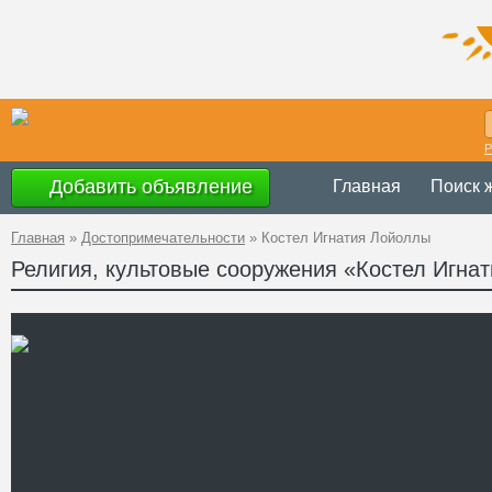
Р
Добавить объявление
Главная
Поиск 
Главная
»
Достопримечательности
»
Костел Игнатия Лойоллы
Религия, культовые сооружения «Костел Игна
Украина
,
Ивано
Адрес
18
GPS
48°31'53''N, 25°
Координаты
Телефон
Сайт
Смотреть отзывы