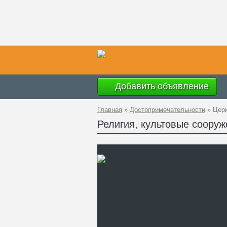
Добавить объявление
Главная
»
Достопримечательности
»
Церк
Религия, культовые соору
Ад
GP
Ко
Те
Са