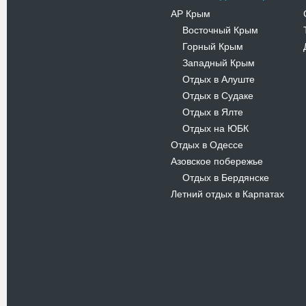
История…
АР Крым
Восточный Крым
-
Горный Крым
В Киевском музеи авиации
-
пройдет развлекательно-
Западный Крым
-
просветительский проект
Отдых в Алуште
-
Самальот Фест 3
Отдых в Судаке
-
17.05.16
Отдых в Ялте
-
Самальот Фест 3 в
Отдых на ЮБК
-
Государственном Музее Авиации.
“#Самальот_fest 3” – масштабный
Отдых в Одессе
развлекательно-
Азовское побережье
просветительский…
Отдых в Бердянске
-
Летний отдых в Карпатах
В Одессе пройдет
Международная туристическая
неделя
11.04.16
С 12 по 17 апреля 2016 года в
Одессе пройдет Международная
туристическая неделя (МТН).
Организаторами…