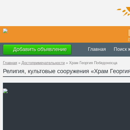
Р
Добавить объявление
Главная
Поиск 
Главная
»
Достопримечательности
»
Храм Георгия Победоносца
Религия, культовые сооружения «Храм Георги
Украина
,
АР Крым
Адрес
(Рабочий городок)
GPS
45°1'22''N, 35°24'9'
Координаты
Телефон
Сайт
Смотреть отзывы