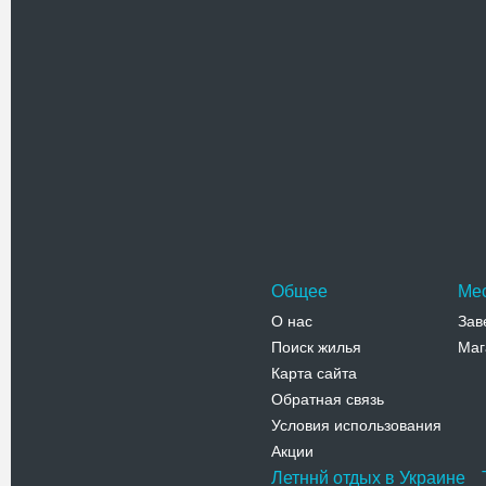
Адрес:
у
Красноарм
Телефо
Свято-Е
Церковь 
Феодосии
железнод
Адрес:
у
Телефо
Общее
Ме
Новости
О нас
Зав
Поиск жилья
Маг
Летний отдых в Феодосии, АР
Карта сайта
Крым
Обратная связь
09.03.11
Условия использования
Феодосия – известный курорт
Акции
Крыма, который расположился на
Летннй отдых в Украине
юго-востоке полуострова.