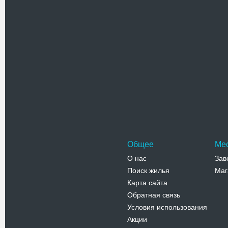
Адрес:
у
Подольский
Телефо
Дом Пото
Небольшой
стиле кла
Могилева-
Адрес:
п
пл. Соборн
Телефо
Общее
Ме
О нас
Зав
Поиск жилья
Маг
Карта сайта
Обратная связь
Условия использования
Акции