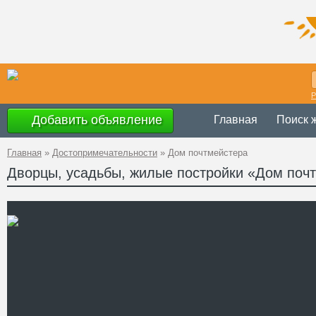
Р
Добавить объявление
Главная
Поиск 
Главная
»
Достопримечательности
»
Дом почтмейстера
Дворцы, усадьбы, жилые постройки «Дом поч
Украина
,
Винни
Адрес
Киевская, 41
GPS
48°26'45.5''N, 27
Координаты
Телефон
Сайт
Смотреть отзывы