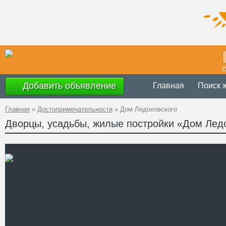
Р
Добавить объявление
Главная
Поиск 
Главная
»
Достопримечательности
»
Дом Ледоховского
Дворцы, усадьбы, жилые постройки «Дом Лед
Украина
,
Житомир
Адрес
Бердичевской и Ив
50°15'06.0"N 28°40
A PHP Error was encou
Severity: Notice
GPS
Message: Undefined offset
Координаты
Filename: attractions/item
Line Number: 62
" />
Телефон
Сайт