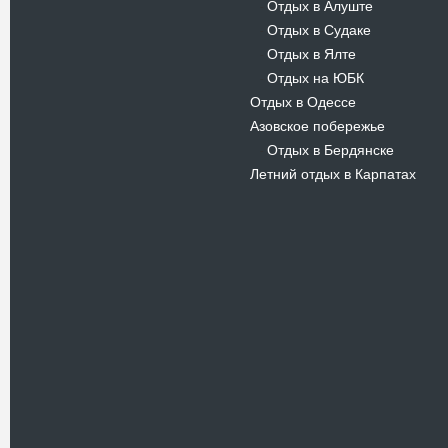
Отдых в Алуште
-
Отдых в Судаке
-
Отдых в Ялте
-
Отдых на ЮБК
-
Отдых в Одессе
Азовское побережье
Отдых в Бердянске
-
Летний отдых в Карпатах
Новости
В Киевском музеи авиации
пройдет развлекательно-
просветительский проект
Самальот Фест 3