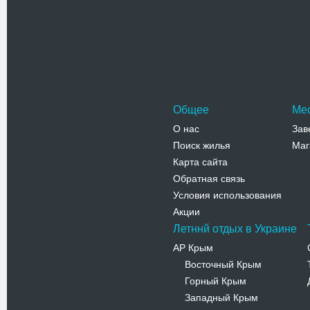
Необычны
центре Ж
Театраль
Адрес:
п
Победы, 8
Телефо
Общее
Ме
О нас
Зав
Поиск жилья
Маг
Карта сайта
Обратная связь
Условия использования
Акции
Летннй отдых в Украине
АР Крым
Восточный Крым
-
Горный Крым
-
Западный Крым
-