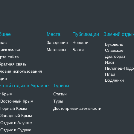
Адрес:
ул. Б. Хмельницкого, 42 Житомирская, Житомир,
ул. Б. Хмельницкого, 42
Телефон:
+38 (0412) 51-08-47, (096) 054-04-54, (066)
740-48-32, (098) 606-87-96
бщее
Места
Публикации
Зимний отдых
нас
Заведения
Новости
Буковель
иск жилья
Магазины
Блоги
Славское
Драгобрат
рта сайта
Изки
ратная связь
Пилипец-Подо
ловия использования
Плай
ции
Водяники
етннй отдых в Украине
Туризм
Р Крым
Статьи
Восточный Крым
Туры
-
Горный Крым
Достопримечательности
-
Западный Крым
-
Отдых в Алуште
-
Отдых в Судаке
-