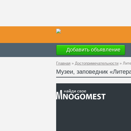
Добавить объявление
Главная
»
Достопримечательности
»
Лите
Музеи, заповедник «Литер
Вр
Ад
GP
Ко
Те
Са