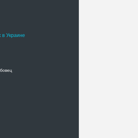
 в Украине
бовец