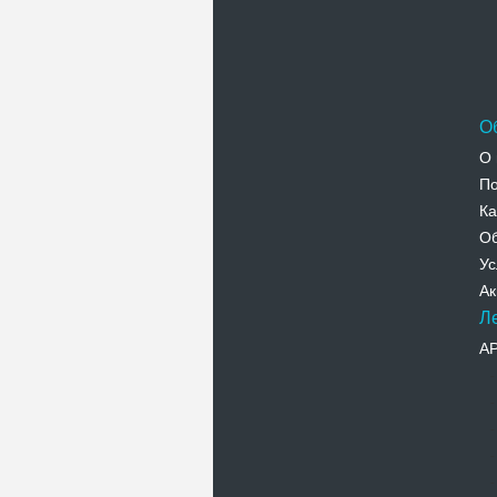
О
О 
По
Ка
Об
Ус
Ак
Л
А