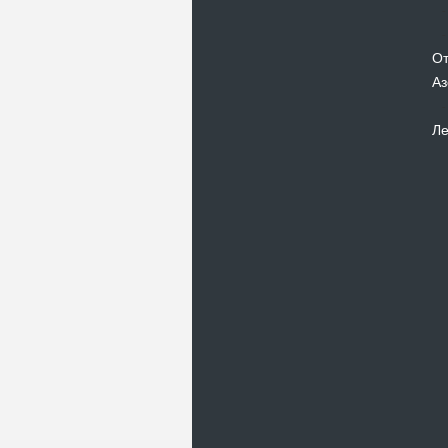
От
Аз
Ле
Новости
В Киевском музеи авиации
пройдет развлекательно-
просветительский проект
Самальот Фест 3
17.05.16
Самальот Фест 3 в