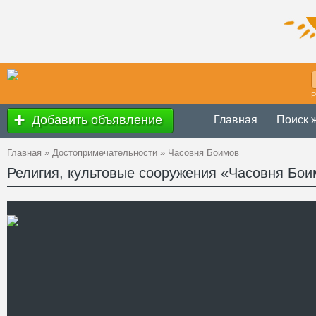
Р
Добавить объявление
Главная
Поиск 
Главная
»
Достопримечательности
»
Часовня Боимов
Религия, культовые сооружения «Часовня Бо
с 11.00 до 17.
Время работы
Украина
,
Львов
Адрес
49°50'26.8''N, 2
GPS Координаты
Телефон
Сайт
Смотреть отзывы