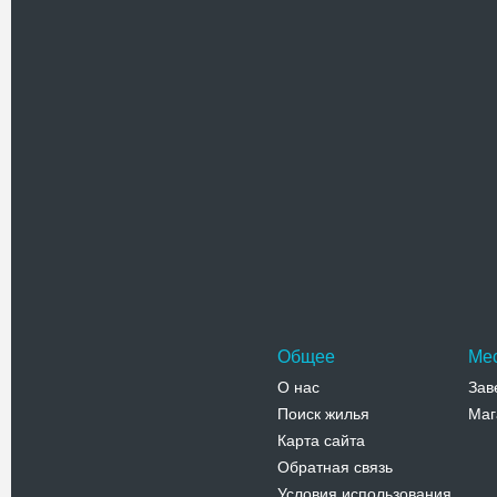
архитект
Адрес:
у
Армянская
Телефо
Бернарди
Комплекс
появился 
историю 
Адрес:
п
Соборная,
Телефо
Общее
Ме
О нас
Зав
Поиск жилья
Маг
Карта сайта
Обратная связь
Условия использования