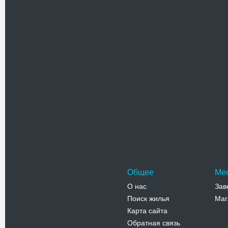
памятник
архитект
Адрес:
у
Армянская
Телефо
Бернарди
Комплекс
появился 
историю 
Адрес:
п
Соборная,
Телефо
Общее
Ме
О нас
Зав
Поиск жилья
Маг
Карта сайта
Обратная связь