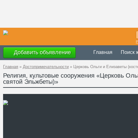
Р
Добавить объявление
Главная
Поиск 
Главная
»
Достопримечательности
»
Церковь Ольги и Елизаветы (кост
Религия, культовые сооружения «Церковь Ольг
святой Эльжбеты)»
Украина
,
Львов
Адрес
49°50'13''N, 24°
GPS Координаты
Телефон
Сайт
Смотреть отзывы