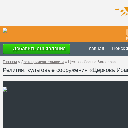
Р
Добавить объявление
Главная
Поиск 
Главная
»
Достопримечательности
»
Церковь Иоанна Богослова
Религия, культовые сооружения «Церковь Иоа
Украина
,
АР К
Адрес
45°1'19''N, 35°2
GPS Координаты
Телефон
Сайт
Смотреть отзывы
Церковь Иоанна Богослов