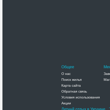
Адрес:
у
Красноарм
Телефо
Свято-Е
Церковь 
Феодосии
железнод
Адрес:
у
Телефо
Общее
Ме
О нас
Зав
Поиск жилья
Маг
Карта сайта
Обратная связь
Условия использования
Акции
Летннй отдых в Украине