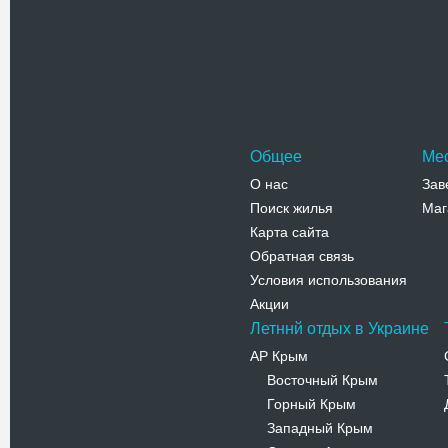
нужд разр
представл
Адрес:
у
Крым, Фео
Галерейно
Телефо
Общее
Ме
О нас
Зав
Поиск жилья
Маг
Карта сайта
Обратная связь
Условия использования
Акции
Летннй отдых в Украине
АР Крым
Восточный Крым
-
Горный Крым
-
Западный Крым
-