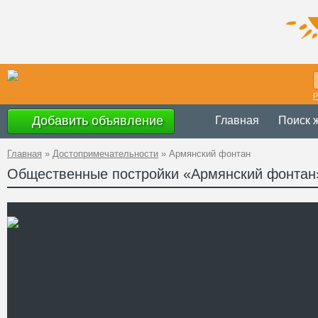
Р
Добавить объявление
Главная
Поиск 
Главная
»
Достопримечательности
»
Армянский фонтан
Общественные постройки «Армянский фонтан
Украина
,
АР К
Адрес
45°1'14''N, 35°2
GPS Координаты
Телефон
Сайт
Смотреть отзывы
Армянский фонтан распол