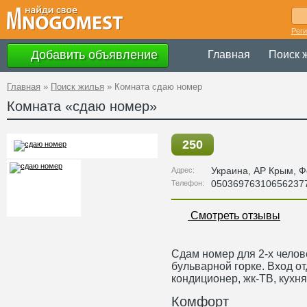
Рег
Добавить объявление
Главная
Поиск 
Главная
»
Поиск жилья
»
Комната сдаю номер
Комната «сдаю номер»
250
Украина
,
АР Крым
, 
Адрес:
05036976310656237
Телефон:
Смотреть отзывы
Сдам номер для 2-х челове
бульварной горке. Вход от
кондиционер, жк-ТВ, кухня, 
Комфорт